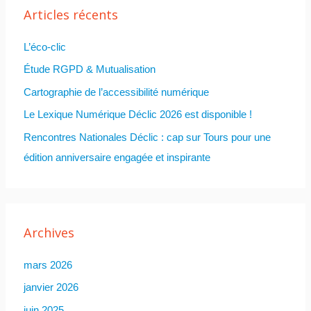
Articles récents
e
r
L’éco-clic
c
Étude RGPD & Mutualisation
h
Cartographie de l’accessibilité numérique
e
Le Lexique Numérique Déclic 2026 est disponible !
r
Rencontres Nationales Déclic : cap sur Tours pour une
édition anniversaire engagée et inspirante
:
Archives
mars 2026
janvier 2026
juin 2025