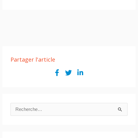
Partager l'article
R
e
c
h