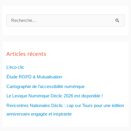
R
e
c
h
Articles récents
e
r
L’éco-clic
c
Étude RGPD & Mutualisation
h
Cartographie de l’accessibilité numérique
e
Le Lexique Numérique Déclic 2026 est disponible !
r
Rencontres Nationales Déclic : cap sur Tours pour une édition
anniversaire engagée et inspirante
: